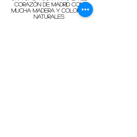
CORAZÓN DE MADRID CON
MUCHA MADERA Y COLORES
NATURALES
...
El estudio LID Arquitectura + Diseño,
se centró en recrear un oasis de paz
escondido en el núcleo urbano de la
ciudad, dotándolo del espíritu
med
iterráneo de sus propietarios:
una pareja joven y con un carácter
muy relajado, acostumbrada a la
arquitectura costera y en continuo
contacto con la naturaleza.
micasa